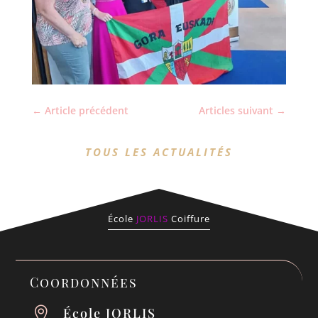
←
Article précédent
Articles suivant
→
TOUS LES ACTUALITÉS
École
JORLIS
Coiffure
Coordonnées
École JORLIS
